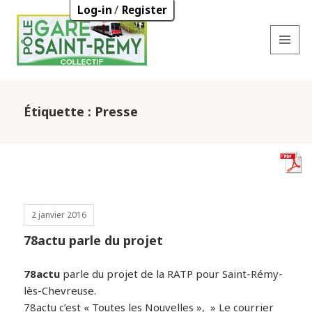
/
Log-in
Register
MENU
AND
WIDGETS
Étiquette :
Presse
2 janvier 2016
78actu parle du projet
78actu
parle du projet de la RATP pour Saint-Rémy-
lès-Chevreuse.
78actu c’est « Toutes les Nouvelles », » Le courrier